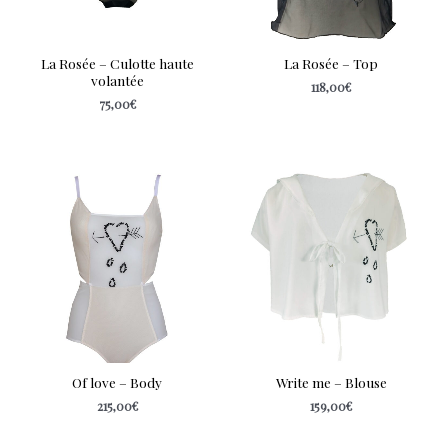
La Rosée – Culotte haute
La Rosée – Top
volantée
118,00
€
75,00
€
Of love – Body
Write me – Blouse
215,00
€
159,00
€