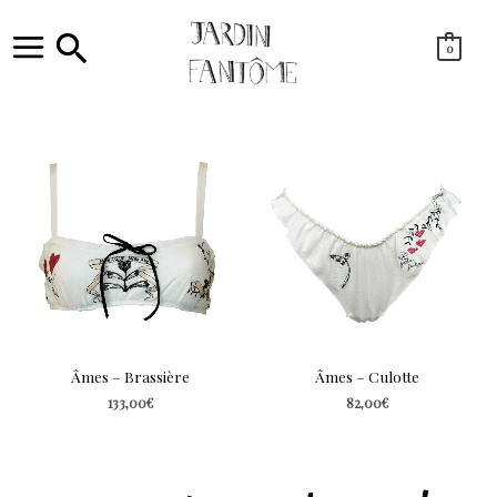
Aller
au
contenu
Rechercher
0
Main
Menu
Âmes – Brassière
Âmes – Culotte
133,00
€
82,00
€