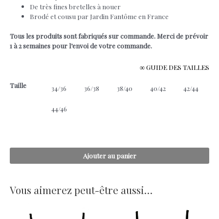
De très fines bretelles à nouer
Brodé et cousu par Jardin Fantôme en France
Tous les produits sont fabriqués sur commande. Merci de prévoir
1 à 2 semaines pour l’envoi de votre commande.
∞ GUIDE DES TAILLES
Taille
34/36
36/38
38/40
40/42
42/44
44/46
quantité
Ajouter au panier
de
April
Skies
-
Débardeur
Vous aimerez peut-être aussi…