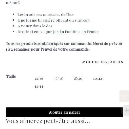
108,00
€
Les broderies musicales de Nico
Une forme brassière offrant du support
A nouer dans le dos
Brodé et cousu par Jardin Fantôme en France
Tous les produits sont fabriqués sur commande. Merci de prévoir
1 à 2 semaines pour l’envoi de votre commande.
∞ GUIDE DES TAILLES
Taille
34/36
36/38
38/40
40/42
42/44
EU
quantité
Ajouter au panier
de
Nico
Vous aimerez peut-être aussi…
-
Brassière
bikini